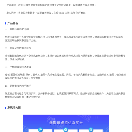
· 逻辑调试：在3D环境中观察遮阳板随光照强度变化的联动效果，反推阈值设置合理性；
· 虚实同步：将虚拟控制指令下发至真实设备，完成“感知-决策-执行”闭环验证。
产品特色
一、高度仿真的3D场景
构建沉浸式第一人称智能农业大棚环境，精准还原网关、传感器及执行器等设备模型，通过动态数据流与设备动画，
直观呈现物联网系统运行全貌。
二、可视化的数据流追踪
独创数据流颜色标记与交互式解析功能，支持对协议数据包进行动态抓取与逐层剖析，使抽象的通信过程变得清晰可
见，深化协议理解。
三、严格的虚实联动逻辑
遵循“配置驱动场景”原则，要求2D场景中完成包含传感器、网关、节点的完整设备组态，方能开启3D场景，确保虚拟
实验的严谨性与系统设计的完整性。
四、无缝衔接的教学闭环
深度融合理论教学与项目实训，支持从设备选型、协议配置到系统调试、数据解析的全流程操作，为智慧农业的系统
性学习与实践提供一体化支撑平台。
系统结构图