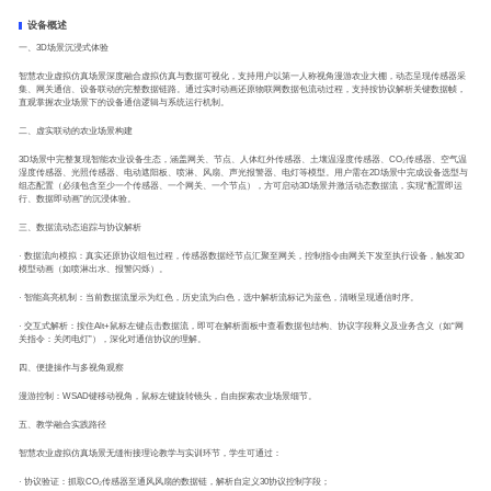
设备概述
一、3D场景沉浸式体验
智慧农业虚拟仿真场景深度融合虚拟仿真与数据可视化，支持用户以第一人称视角漫游农业大棚，动态呈现传感器采
集、网关通信、设备联动的完整数据链路。通过实时动画还原物联网数据包流动过程，支持按协议解析关键数据帧，
直观掌握农业场景下的设备通信逻辑与系统运行机制。
二、虚实联动的农业场景构建
3D场景中完整复现智能农业设备生态，涵盖网关、节点、人体红外传感器、土壤温湿度传感器、CO₂传感器、空气温
湿度传感器、光照传感器、电动遮阳板、喷淋、风扇、声光报警器、电灯等模型。用户需在2D场景中完成设备选型与
组态配置（必须包含至少一个传感器、一个网关、一个节点），方可启动3D场景并激活动态数据流，实现“配置即运
行、数据即动画”的沉浸体验。
三、数据流动态追踪与协议解析
· 数据流向模拟：真实还原协议组包过程，传感器数据经节点汇聚至网关，控制指令由网关下发至执行设备，触发3D
模型动画（如喷淋出水、报警闪烁）。
· 智能高亮机制：当前数据流显示为红色，历史流为白色，选中解析流标记为蓝色，清晰呈现通信时序。
· 交互式解析：按住Alt+鼠标左键点击数据流，即可在解析面板中查看数据包结构、协议字段释义及业务含义（如“网
关指令：关闭电灯”），深化对通信协议的理解。
四、便捷操作与多视角观察
漫游控制：WSAD键移动视角，鼠标左键旋转镜头，自由探索农业场景细节。
五、教学融合实践路径
智慧农业虚拟仿真场景无缝衔接理论教学与实训环节，学生可通过：
· 协议验证：抓取CO₂传感器至通风风扇的数据链，解析自定义30协议控制字段；