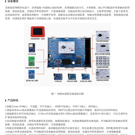
设备概述
实验箱采用模块化设计，采用底板+传感核心板的结构，采用磁吸合的方式，方便更换。核心PCB板面印有形象的原理
框图，更加的直观，关键信号带有测试环，方便测量观看；实验箱采用分层结构设计，主板带管理锁，主板下面有充
足的收纳空间，放置模块和配件，方便教学管理。标配有自动测试传感装置、智能光照测量传感装置、智能测温传感
装置、传感器应用扩展板四个传感器核心板。传感器实验平台可支持天猫精灵语音交互。
图一 智能传感器实验箱标识图
产品特色
1.标配Cortex-M4核心，可选配：STC51核心， 430单片机核心、RSIC-V核心、AVR核心。
2.底板具有4mm电压测量接口可连接相应的表笔，同时可以通过软件切换不同量程，最高可以支持40V电压。
3.底板配有0-9V可控电压输出、0-20ma可控电流输出和0-1500ma电流测量接口，还具有4个ADC接口，可以方便学生
扩展各种各样的实验。
4.自动测速传感装置：使用高速微型直流电机，板载电机驱动、光电检测电路和自检电路。PCB板面印有形象的原理
框图，更加的直观，关键信号带有测试环，方便测量观看。
5.智能光照测量装置：光源采用RGB灯，各种颜色的控制不仅相互独立，而且是通过电流控制，同时配有暗室可以极
大的减少外界光线的影响。PCB板面印有形象的原理框图，更加的直观，关键信号带有测试环，方便测量观看。