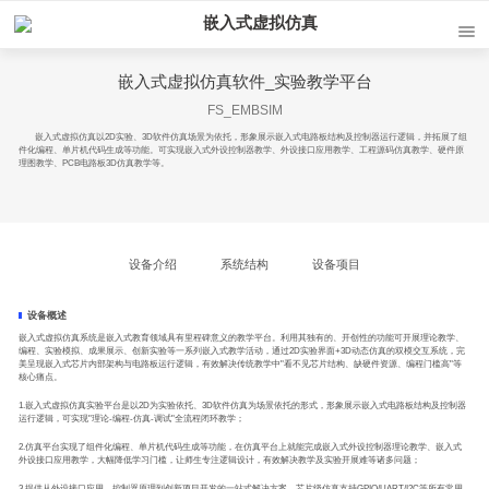
嵌入式虚拟仿真
嵌入式虚拟仿真软件_实验教学平台
FS_EMBSIM
嵌入式虚拟仿真以2D实验、3D软件仿真场景为依托，形象展示嵌入式电路板结构及控制器运行逻辑，并拓展了组
件化编程、单片机代码生成等功能。可实现嵌入式外设控制器教学、外设接口应用教学、工程源码仿真教学、硬件原
理图教学、PCB电路板3D仿真教学等。
设备介绍
系统结构
设备项目
设备概述
嵌入式虚拟仿真系统是嵌入式教育领域具有里程碑意义的教学平台。利用其独有的、开创性的功能可开展理论教学、
编程、实验模拟、成果展示、创新实验等一系列嵌入式教学活动，通过2D实验界面+3D动态仿真的双模交互系统，完
美呈现嵌入式芯片内部架构与电路板运行逻辑，有效解决传统教学中"看不见芯片结构、缺硬件资源、编程门槛高"等
核心痛点。
1.嵌入式虚拟仿真实验平台是以2D为实验依托、3D软件仿真为场景依托的形式，形象展示嵌入式电路板结构及控制器
运行逻辑，可实现"理论-编程-仿真-调试"全流程闭环教学；
2.仿真平台实现了组件化编程、单片机代码生成等功能，在仿真平台上就能完成嵌入式外设控制器理论教学、嵌入式
外设接口应用教学，大幅降低学习门槛，让师生专注逻辑设计，有效解决教学及实验开展难等诸多问题；
3.提供从外设接口应用、控制器原理到创新项目开发的一站式解决方案，芯片级仿真支持GPIO/UART/I2C等所有常用