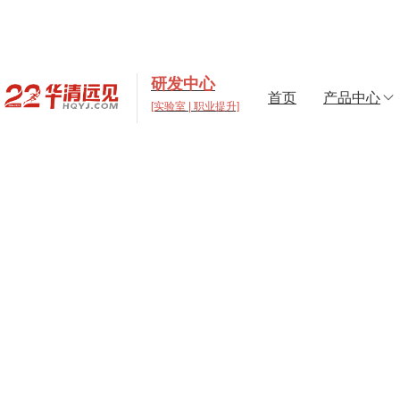
研发中心
首页
产品中心
[实验室 | 职业提升]
高校实验室建设与元
打造支撑“教学+科研+创
决方案