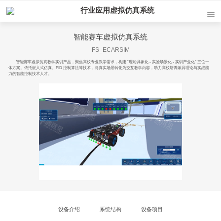
行业应用虚拟仿真系统
智能赛车虚拟仿真系统
FS_ECARSIM
智能赛车虚拟仿真教学实训产品，聚焦高校专业教学需求，构建 “理论具象化 - 实验场景化 - 实训产业化” 三位一
体方案。依托嵌入式仿真、PID 控制算法等技术，将真实场景转化为交互教学内容，助力高校培养兼具理论与实战能
力的智能控制技术人才。
设备介绍
系统结构
设备项目