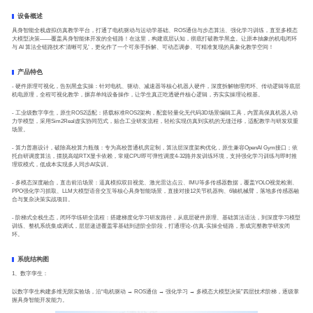
设备概述
具身智能全栈虚拟仿真教学平台，打通了电机驱动与运动学基础、ROS通信与步态算法、强化学习训练，直至多模态
大模型决策——覆盖具身智能体开发的全链路！在这里，构建底层认知，彻底打破教学黑盒。让原本抽象的机电闭环
与 AI 算法全链路技术‘清晰可见’，更化作了一个可亲手拆解、可动态调参、可精准复现的具象化教学空间！
产品特色
- 硬件原理可视化，告别黑盒实操：针对电机、驱动、减速器等核心机器人硬件，深度拆解物理闭环、传动逻辑等底层
机电原理，全程可视化教学，摒弃单纯设备操作，让学生真正吃透硬件核心逻辑，夯实实操理论根基。
- 工业级数字孪生，原生ROS2适配：搭载标准ROS2架构，配套轻量化无代码3D场景编辑工具，内置高保真机器人动
力学模型，采用Sim2Real虚实协同范式，贴合工业研发流程，轻松实现仿真到实机的无缝迁移，适配教学与研发双重
场景。
- 算力普惠设计，破除高校算力瓶颈：专为高校普通机房定制，算法层深度架构优化，原生兼容OpenAI Gym接口；依
托自研调度算法，摆脱高端RTX显卡依赖，常规CPU即可弹性调度4-32路并发训练环境，支持强化学习训练与即时推
理双模式，低成本实现多人同步AI实训。
- 多模态深度融合，直击前沿场景：逼真模拟双目视觉、激光雷达点云、IMU等多传感器数据，覆盖YOLO视觉检测、
PPO强化学习抓取、LLM大模型语音交互等核心具身智能场景，直接对接12关节机器狗、6轴机械臂，落地多传感器融
合与复杂决策实战项目。
- 阶梯式全栈生态，闭环学练研全流程：搭建梯度化学习研发路径，从底层硬件原理、基础算法语法，到深度学习模型
训练、整机系统集成调试，层层递进覆盖零基础到进阶全阶段，打通理论-仿真-实操全链路，形成完整教学研发闭
环。
系统结构图
1、数字孪生：
以数字孪生构建多维无限实验场，沿“电机驱动 → ROS通信 → 强化学习 → 多模态大模型决策”四层技术阶梯，逐级掌
握具身智能开发能力。