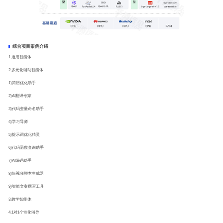
综合项目案例介绍
1.通用智能体
2.多元化辅助智能体
1)简历优化助手
2)AI翻译专家
3)代码变量命名助手
4)学习导师
5)提示词优化精灵
6)代码函数查询助手
7)AI编码助手
8)短视频脚本生成器
9)智能文案撰写工具
3.教学智能体
4.1对1个性化辅导