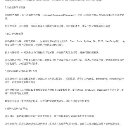
3.专业级教学智能体
RAG能力加持：基于检索增强生成（Retrieval-Augmented Generation）技术，结合预设知识库实现精准问答与深度对
话。
知识库管理：支持学校、培训机构及企业构建专属知识库，灵活增删改查，满足个性化教学与培训需求。
4.1对1个性化辅导
代码解读与注释：采用双栏设计，左侧展示用户代码（支持C、C++、Java、Python、Go、PHP、JavaScript等），右
侧提供逐行注释与逻辑解析，帮助用户快速掌握代码核心。
技术难题答疑：针对复杂技术问题提供详尽解答，并支持实时互动讨论，确保问题彻底解决。
代码纠错与优化：左侧显示原始代码，右侧呈现经过错误位置与错误的代码。自动定位错误位置，提供详细错误信息
与修复建议，大幅提升调试效率。
5.灵活的本地化部署与模型选择
多模型支持：多模态模型支持，涵盖LLM（大语言模型）、视觉模型、语音识别与合成、Embedding、Rerank等多种
类型，适应不同业务场景需求。
弹性规模选择：从轻量级1B参数模型到超大规模上百B参数模型，支持Qwen、ChatGLM、DeepSeek等主流框架，兼
顾计算效率与生成精度。
数据安全保障：支持本地化部署，有效保护敏感数据隐私，满足企业级安全性要求。
6.模块化架构与扩展性
灵活组合：各功能模块独立运行且高度可组合，用户可根据实际需求自由配置平台功能。
高性能架构：采用先进的分布式架构设计，支持高并发处理与实时响应，确保在大规模数据场景下依然稳定可靠。