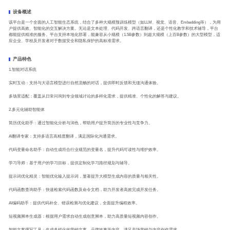
设备概述
该平台是一个全面的人工智能生态系统，结合了多种大规模预训练模型（如LLM、视觉、语音、Embedding等），为用
户提供高效、智能化的交互解决方案。无论是文本处理、代码开发、跨语言翻译，还是个性化教学和技术辅导，平台
都能提供精准的服务。平台支持本地化部署，能兼容从小规模（1.5B参数）到超大规模（上百B参数）的大型模型，适
应企业、学校及开发者对于数据安全和隐私保护的高标准需求。
产品特色
1.智能对话系统
实时互动：支持与大语言模型进行自然流畅的对话，提供即时反馈和无缝沟通体验。
多场景适配：覆盖从日常问询到专业领域讨论的多样化需求，提供精准、个性化的解答与建议。
2.多元化辅助智能体
简历优化助手：通过智能化分析与润色，帮助用户提升简历的专业性与竞争力。
AI翻译专家：支持多语言高精度翻译，满足国际化沟通需求。
代码变量命名助手：自动生成符合行业规范的变量名，提升代码可读性与维护效率。
学习导师：基于用户的学习目标，提供定制化学习路径规划与辅导。
提示词优化精灵：智能优化输入提示词，显著提升大模型生成内容的质量与相关性。
代码函数查询助手：快速检索代码函数及命令文档，助力开发者高效完成开发任务。
AI编码助手：提供代码补全、错误检测与优化建议，全面提升编程效率。
短视频脚本生成器：根据用户需求自动生成创意脚本，助力高质量短视频内容创作。
智能文案撰写工具：生成多样化的营销文案、品牌故事等内容，满足市场营销与内容创作需求。