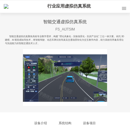
行业应用虚拟仿真系统
智能交通虚拟仿真系统
FS_AIJTSIM
智能交通虚拟仿真聚焦高校专业教学需求，构建 “理论具象化 - 实验场景化 - 实训产业化” 三位一体方案。依托 3D
建模、AI 视觉感知等技术，将智能驾驶、动态车牌识别等真实交通场景转化为交互教学内容，助力高校培养兼具理论
与实战能力的智能交通技术人才。
设备介绍
系统结构
设备项目