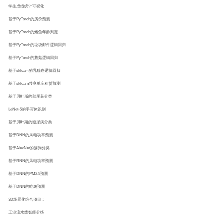
学生成绩统计可视化
基于PyTorch的房价预测
基于PyTorch的鲍鱼年龄判定
基于PyTorch的垃圾邮件逻辑回归
基于PyTorch的蘑菇逻辑回归
基于skleam的乳腺癌逻辑回归
基于sklearn共享单车租赁预测
基于贝叶斯的驾尾花分类
LeNet-5的手写体识别
基于贝叶斯的糖尿病分类
基于DNN的风电功率预测
基于AlexNet的猫狗分类
基于RNN的风电功率预测
基于DNN的PM2.5预测
基于DNN的吃鸡预测
3D场景化综合项目：
工业流水线智能分拣