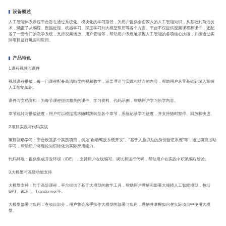
设备概述
人工智能体系课程平台旨在通过系统化、模块化的学习路径，为用户提供全面深入的人工智能知识，从基础到前沿技
术，涵盖了从编程、数据处理、机器学习、深度学习到大模型应用等各个方面。平台不仅提供视频课程和课件，还配
备了一套专门的教学系统，支持视频播放、用户管理等，帮助用户系统地掌握人工智能的各项核心技能，并能通过实
际项目进行巩固和应用。
产品特色
1.课程视频与课件
视频课程播放：每一门课程配备高清晰度的视频教学，涵盖理论与实践相结合的内容，帮助用户从零基础到深入掌握
人工智能知识。
课件与文档资料：为每节课程提供相关的课件、学习资料、代码示例，帮助用户学习所学内容。
章节跳转与播放进度：用户可以根据需求随时跳转至各个章节，系统记录学习进度，并支持随时暂停、回放和快进。
2.项目实践与代码实战
项目驱动学习：平台设置多个实践项目，例如“自动驾驶系统开发”、“基于人脸识别的身份验证系统”等，通过项目推动
学习，帮助用户将理论知识转化为实际应用能力。
代码环境：提供集成开发环境（IDE），支持用户在线编写、调试和运行代码，帮助用户在实践中积累编程经验。
3.大模型与高级功能支持
大模型支持：对于高阶课程，平台提供了基于大模型的教学工具，帮助用户理解和部署大规模人工智能模型，包括
GPT、BERT、Transformer等。
大模型部署与应用：在项目部分，用户将会亲手操作大模型的部署与应用，理解并掌握如何在实际项目中使用大模
型。