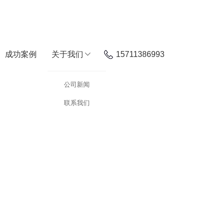
成功案例
关于我们
15711386993
公司新闻
联系我们
识别、机械臂运动控制、大模型语音交互及手眼协同。可实现从鸿蒙设备开发到智能机器