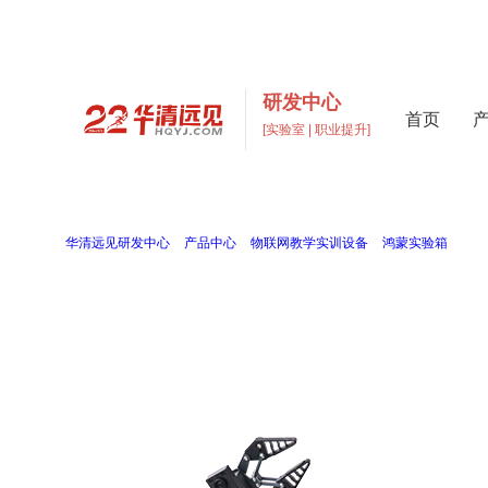
研发中心
首页
[实验室 | 职业提升]
高校实验室建设与元宇宙数
打造支撑“教学+科研+创新”多层次高校实验室一站式解
当前位置：
华清远见研发中心
>
产品中心
>
物联网教学实训设备
>
鸿蒙实验箱
>
鸿蒙
鸿蒙AI实验箱
FS_AIHM
鸿蒙+AI+机器人的综合创新平台，在鸿蒙综合实验箱基础上，融合六关节机械臂、双
人综合项目的全链路实践。