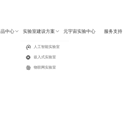
产品中心
实验室建设方案
元宇宙实验中心
服务支持
字化教学实践中心
人工智能实验室
嵌入式实验室
决方案
AI实验箱FS_AIHM
物联网实验室
目深度相机、激光雷达等硬件，由RK3566主控与机械臂控制器协同，支撑AI视觉