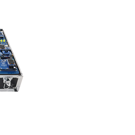
增。然而，当前高校教学普遍存在平台割裂问题：鸿蒙实验箱偏重物联网与应用开发，缺
融合AI与机器人技术，打造“控、看、听、动”四位一体的创新平台。采用“核心主控（