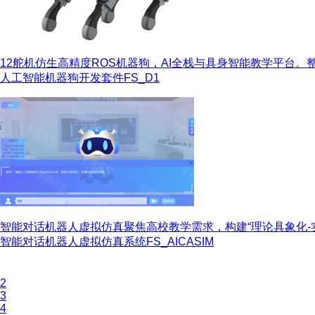
12舵机仿生高精度ROS机器狗，AI全栈与具身智能教学平台。整合
人工智能机器狗开发套件
FS_D1
智能对话机器人虚拟仿真聚焦高校教学需求，构建“理论具象化-实验
智能对话机器人虚拟仿真系统
FS_AICASIM
首页
1
2
3
4