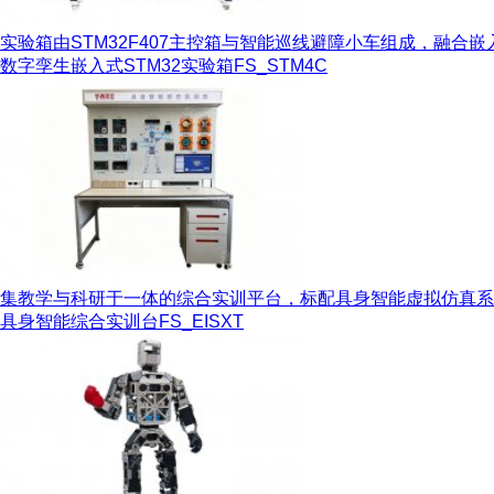
实验箱由STM32F407主控箱与智能巡线避障小车组成，融合嵌
数字孪生嵌入式STM32实验箱
FS_STM4C
集教学与科研于一体的综合实训平台，标配具身智能虚拟仿真系统，
具身智能综合实训台
FS_EISXT