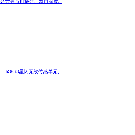
合六关节机械臂、双目深度...
i3863星闪无线传感单元、...