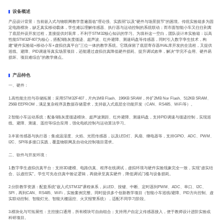
设备概述
产品设计背景：当前嵌入式与物联网教学普遍面临“理论强、实践弱”以及“硬件与场景脱节”的困境。传统实验箱多为固
定电路模块，缺乏真实移动载体，学生难以理解传感器、执行器与运动控制的系统联动；而市面智能小车又往往剥离
了底层外设开发过程，直接提供封装库，不利于STM32核心知识的学习。为填补这一空白，团队设计本实验箱：以高
性能STM32F407为核心，搭配9路灰度循迹、超声波、红外避障、测速码盘等传感器，同时引入数字孪生技术，构
建“硬件实验箱+移动小车+虚拟仿真平台”三位一体的教学系统。它既保留了底层寄存器/HAL库开发的全流程，又提供
巡线、避障、PID调速等真实场景项目，还能通过虚拟仿真降低硬件损耗、提升调试效率，解决“学完不会用、硬件易
损坏、项目难综合”的教学痛点。
产品特色
一、硬件：
1.高性能主控与存储拓展：采用STM32F407，片内1MB Flash、196KB SRAM，外扩2MB Nor Flash、512KB SRAM、
256B EEPROM，满足复杂程序及数据存储需求，支持嵌入式底层全功能开发（CAN、RS485、WiFi等）。
2.智能小车运动系统：配备9路灰度循迹模块、超声波测距、红外避障、测速码盘，支持PID调速与循迹控制，实现巡
线、避障、测速、遥控等综合应用，强化电机控制与运动算法学习。
3.丰富传感器与执行器：集成温湿度、火焰、光照传感器，以及LED灯、风扇、继电器等，支持GPIO、ADC、PWM、
I2C、SPI等多接口实践，覆盖物联网及自动化控制项目需求。
二、软件与开发环境：
1.数字孪生虚拟仿真平台：支持3D建模、电路仿真、程序在线调试，虚拟环境与硬件实验现象完全一致，实现“虚实结
合、以虚控实”。学生可先在仿真中验证逻辑，再烧录至真实硬件，降低调试门槛与设备损耗。
2.分阶教学资源：配套系统“嵌入式STM32”课程体系，从LED、按键、中断、定时器到PWM、ADC、串口、I2C、
SPI，再到CAN、RS485、WiFi，实验案例完整。同时提供多个创新教学项目（智能小车巡线/避障、PID方向控制、虚
实联动控制、智能灯光、智能大棚温控、火灾报警系统），适配不同学习阶段。
3.模块化与可拓展性：主控接口通用，所有模块可自由组合；支持用户自定义传感器接入，便于教师设计进阶实验或
科研项目。