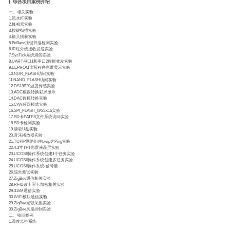
综合项目案例介绍
一、相关实验
1.流水灯实验
2.蜂鸣器实验
3.按键扫描实验
4.输入捕获实验
5.BitBand按键扫描检测实验
6.IR红外线接收发送实验
7.SysTick系统滴答实验
8.UART串口1和串口2数据收发实验
9.EEPROM读写程序彩屏显示实验
10.NOR_FLASH访问实验
11.NAND_FLASH访问实验
12.DS18B20温度传感实验
13.ADC模数转换彩屏显示
14.DAC数模转换实验
15.CAN环回模式实验
16.SPI_FLASH_W25X16实验
17.SD卡FATFS文件系统访问实验
18.SD卡检测实验
19.读取U盘实验
20.音乐播放器实验
21.TCPIP网络组件Lwip之Ping实验
22.4.3寸TFT彩屏液晶屏实验
23.UCOSII操作系统创建1个任务实验
24.UCOSII操作系统创建多任务实验
25.UCOSII操作系统-信号量
26.综合测试实验
27.ZigBee通信相关实验
28.RFID读卡写卡加密相关实验
29.315M通信实验
30.WiFi模块通信实验
29.ZigBee光强采集实验
30.ZigBee风扇控制实验
二、项目案例
1.温度监控系统