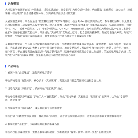
设备概述
大模型教学资源平台以 “分层递进、理论实践融合、教学协同” 为核心设计理念，构建覆盖 “基础理论 - 核心技术 - 深度
课程 - 综合项目” 的全链路资源体系，为高校教学提供全维度支撑。
从资源覆盖来看，平台先通过 “前置基础理论” 筑牢学习基础，包含 Python基础及高级技巧、数学基础讲解，以及开发
环境配置指导，确保学生具备大模型学习的必备能力；再通过 “核心深度课程” 深化理论与实验，涵盖机器学习、深度
学习、NLP - 循环神经网络、CV - 卷积神经网络、CV-NLP-Transforme等，每个算法理论均配套实战小项目，支持学
生实时调整参数观察实验结果；最后通过 “实战项目” 实现能力落地，包含智能分拣系统、智能垃圾分类系统、智能驾
驶系统、智能对话系统等综合项目，学生可将核心技术所学应用于真实场景开发。
从教学支撑来看，平台同步适配教师与学生双场景：为教师提供教学课程设置参考、配套教材、实验指导书、测评题
库，为备课提供更多知识素材；为学生提供自学路线、项目文档说明，帮助学生自主解决学习难题，提升学习效率。
整体而言，平台通过资源的分层设计与教学协同支撑，既确保资源难度契合学生认知规律，又减轻教师教学负担，实
现 “教” 与 “学” 的双向赋能，完全贴合高校大模型教学的核心诉求。
产品特色
1. 资源体系 “分层递进”，适配高校教学需求
平台严格遵循 “前置知识→核心技术→实战应用”，资源难度与覆盖范围精准适配学生认知。
2. 理论与实践 “深度绑定”，破解高校 “理实脱节” 痛点
平台每类课程资源均配套 “实验工具 + 项目案例”，形成 “理论讲解 - 实验验证 - 项目落地” 的闭环，让学生 “学完即
练、练完即用”
3. 跨学科资源 “精准适配”，满足高校多专业教学需求
平台打破 “大模型资源仅服务计算机学科” 的局限，基于多场景实验与项目，适配高校多学科大模型教学需求。
4. 教学支撑 “全配套”，大幅减轻高校教师备课负担
平台不仅提供课程资源，更整合教学辅助资源，为教师提供 “备课 - 授课 - 测评 - 复盘” 全流程支撑。