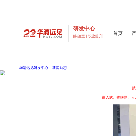
研发中心
首页
[实验室 | 职业提升]
高校实验室建设与元宇宙数
打造支撑“教学+科研+创新”多层次高校实验室一站式解
当前位置：
华清远见研发中心
>
新闻动态
> 华清远见亮相第64届高博会：打造具身智
华清远见亮相第64届高博会：打造具身智能/嵌入式/物联网/AI实践教学新生态
发布于2026-05-27
来源： 华清远见
作者： 研发中心
5月24日，为期三天的第64届高等教育博览会在南昌圆满落下帷幕。本届高博会以“
赋
作为长期深耕高校实践教学与产教融合领域的企业，华清远见携
嵌入式、物联网、人