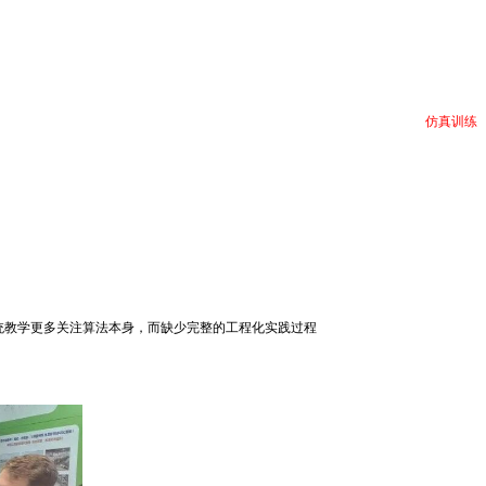
智能实验箱、综合实训台，到桌面开源机器狗/人形机器人，再到商用教学灵巧手、机
驱动、运动控制到智能决策的完整技术链路。开放式架构设计使学生不仅“会使用机器
拟环境中完成算法训练和功能验证，再快速部署到真实机器人运行，形成“
仿真训练
见展区交流探讨。
统教学更多关注算法本身，而缺少完整的工程化实践过程
。
、深度学习、计算机视觉、自然语言处理、大模型应用开发、Agent开发等多个方