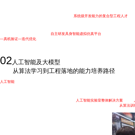
与传统机器人教学平台不同，华清远见更注重学生“感知—决策—执行—交互”全链路
器狗/人形机器人等科研载体，帮助学生循序渐进掌握运动控制、ROS2通信架构、
人”，更能真正掌握核心技术原理，成长为具备
系统级开发能力的复合型工程人才
。
与此同时，现场展示的华清远见
自主研发具身智能虚拟仿真平台
同样引起了广泛关注
—真机验证—迭代优化
”的完整实践闭环。许多高校教师在体验后表示，这种虚实融
02
人工智能及大模型
从算法学习到工程落地的能力培养路径
人工智能
同样是本届高博会现场关注度极高的技术方向之一。展会期间，不少高校教
当前高校人工智能教学普遍面临一个挑战：学生能够掌握算法原理，却难以完成真实
针对这一痛点，华清远见在展会现场重点展示了
人工智能实验室整体解决方案
，涵盖
向。通过现场演示与互动体验，参观教师能够更加直观地了解人工智能技术
从算法训