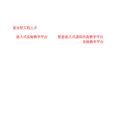
吸引了众多高校教师驻足交流。展会期间，不少参观教师围绕国产化人才培养、嵌入
懂底层的
复合型工程人才
，成为高校普遍关注的问题。
处理器架构的
嵌入式实验教学平台
，以及
配套嵌入式虚拟仿真教学平台
。平台覆盖从电子
教学内容，帮助学生逐步建立系统级开发能力。现场展示的多款
实验教学平台
，吸引了众多高