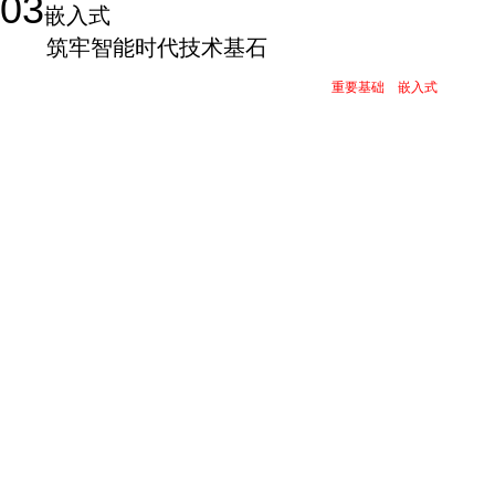
03
嵌入式
筑牢智能时代技术基石
作为人工智能、物联网以及具身智能机器人等前沿技术的
重要基础
，
嵌入式
方向同样
是在人工智能与机器人快速发展的背景下，如何培养既懂软件又懂硬件、既懂应用又
针对这一需求，华清远见在展会现场重点展示了覆盖MCU、MPU、RISC-V及国产
(RTOS、Linux)，图形界面(LVGL、Qt、微信小程序)，再到综合项目等完整