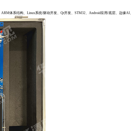
发、ARM体系结构、Linux系统/驱动开发、Qt开发、STM32、Android应用/底