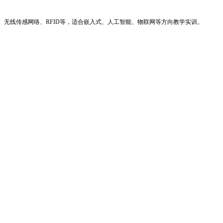
层、边缘AI、无线传感网络、RFID等，适合嵌入式、人工智能、物联网等方向教学实训。